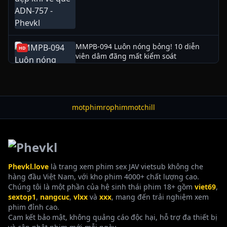
MMPB-094 Luôn nóng bỏng! 10 diễn
HD
viên dâm đãng mất kiểm soát
👁 711 lượt xem
00:30
motphim
rophim
motchill
Sếp già dê, chuốc rượu say, đụ nữ nhân
HD
viên đã có chồng
👁 697 lượt xem
Phevkl.love
là trang xem phim sex JAV vietsub không che
hàng đầu Việt Nam, với kho phim 4000+ chất lượng cao.
Chúng tôi là một phần của hệ sinh thái phim 18+ gồm
viet69
,
KAM-034 Video Voyeur Chị Em Thô
HD
sextop1
,
nangcuc
,
vlxx
và
xxx
, mang đến trải nghiệm xem
Nguyên Bản
phim đỉnh cao.
👁 599 lượt xem
Cam kết bảo mật, không quảng cáo độc hại, hỗ trợ đa thiết bị