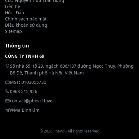
CEO Nguyễn Hữu Thái Hùng
Liên hệ
Lạc lối giữa hương sắc lầu hoa - Phim
Full HD
Hỏi - Đáp
sex cổ phong HD tại Phevkl
Chính sách bảo mật
👁 347 lượt xem
Điều khoản sử dụng
Sitemap
Phim Sex Hana Kurosaki Vú Đẹp Đêm
Full HD
Tình Nồng Cháy | Phevkl
Thông tin
👁 292 lượt xem
CÔNG TY TNHH 69
MMPB-096 [Nửa vào nửa ra] 13 lần bắn
HD
Số nhà 55, tổ 29, ngách 606/187 đường Ngọc Thụy, Phường
tinh thật vào âm hộ đỉnh cao
Bồ Đề, Thành phố Hà Nội, Việt Nam
00:29
👁 287 lượt xem
MST: 0103055730
0963 515 926
contact@phevkl.love
@MaiBinhKim
© 2026 Phevkl - All rights reserved