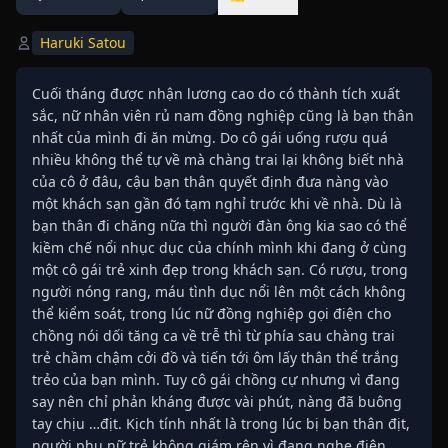
Haruki Satou
Cuối tháng được nhận lương cao do có thành tích xuất
sắc, nữ nhân viên rủ nam đồng nghiệp cũng là bạn thân
nhất của mình đi ăn mừng. Do cô gái uống rượu quá
nhiều không thể tự về mà chàng trai lại không biết nhà
của cô ở đâu, cậu bạn thân quyết định đưa nàng vào
một khách sạn gần đó tạm nghỉ trước khi về nhà. Dù là
bạn thân đi chăng nữa thì người đàn ông kia sao có thể
kiềm chế nổi nhục dục của chính mình khi đang ở cùng
một cô gái trẻ xinh đẹp trong khách sạn. Có rượu, trong
người nóng rang, máu tình dục nổi lên một cách không
thể kiểm soát, trong lúc nữ đồng nghiệp gọi điện cho
chồng nói dối tăng ca về trễ thì từ phía sau chàng trai
trẻ chầm chậm cởi đồ và tiến tới ôm lấy thân thể trắng
trẻo của bạn mình. Tuy cô gái chồng cự nhưng vì đang
say nên chỉ phản kháng được vài phút, nàng đã buông
tay chịu …địt. Kịch tính nhất là trong lúc bị bạn thân địt,
người phụ nữ trẻ không giám rên vì đang nghe điện