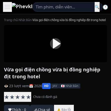
🕐
🔍
Trang chủ
›
Nhật Bản
›
Vừa gọi điện chồng vừa bị đồng nghiệp địt trong hotel
Vừa gọi điện chồng vừa bị đồng nghiệp
địt trong hotel
👁 23 lượt xem
📅 2026
HD
JAV
🇯🇵 Nhật Bản
★
★
★
★
★
Chưa có đánh giá
Thích
·
0
Chia sẻ
⚠ Báo lỗi