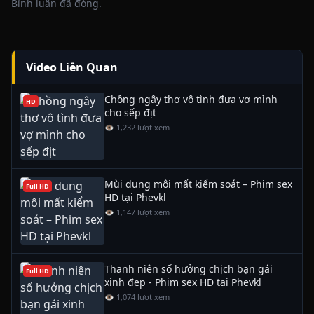
Bình luận đã đóng.
Video Liên Quan
Chồng ngây thơ vô tình đưa vợ mình
HD
cho sếp địt
👁 1,232 lượt xem
Mùi dung môi mất kiểm soát – Phim sex
Full HD
HD tại Phevkl
👁 1,147 lượt xem
Thanh niên số hưởng chịch bạn gái
Full HD
xinh đẹp - Phim sex HD tại Phevkl
👁 1,074 lượt xem