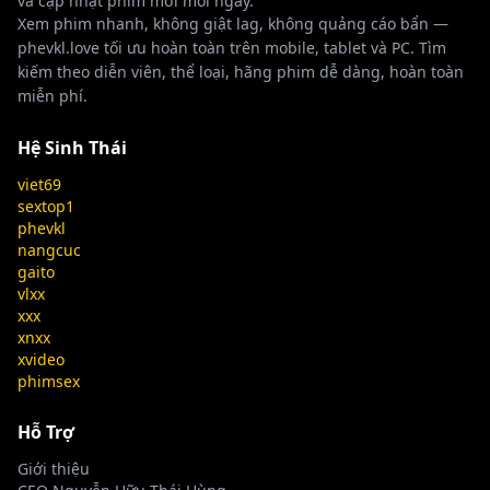
và cập nhật phim mới mỗi ngày.
27:00
Xem phim nhanh, không giật lag, không quảng cáo bẩn —
phevkl.love tối ưu hoàn toàn trên mobile, tablet và PC. Tìm
Movie code: vsphim-h02038 Original
HD
kiếm theo diễn viên, thể loại, hãng phim dễ dàng, hoàn toàn
title: Sensual Adventures – Ep 4 – The
miễn phí.
Expedition
👁 549 lượt xem
Hệ Sinh Thái
viet69
sextop1
phevkl
nangcuc
Bác sĩ biến thái khám bệnh rồi địt luôn
gaito
Full HD
bệnh nhân - Phevkl
vlxx
xxx
👁 472 lượt xem
xnxx
xvideo
phimsex
Vợ mở tiệm massage tại nhà - Kết cục
Hỗ Trợ
Full HD
bất ngờ | Phevkl
Giới thiệu
👁 451 lượt xem