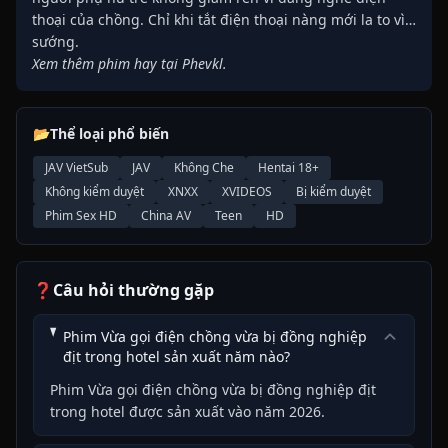
thoại của chồng. Chỉ khi tắt điện thoại nàng mới la to vì…
sướng.
Xem thêm phim hay tại Phevkl.
📂
Thể loại phổ biến
JAV VietSub
JAV
Không Che
Hentai 18+
Không kiểm duyệt
XNXX
XVIDEOS
Bị kiểm duyệt
Phim Sex HD
China AV
Teen
HD
❓
Câu hỏi thường gặp
Phim Vừa gọi điện chồng vừa bị đồng nghiệp
địt trong hotel sản xuất năm nào?
Phim Vừa gọi điện chồng vừa bị đồng nghiệp địt
trong hotel được sản xuất vào năm 2026.