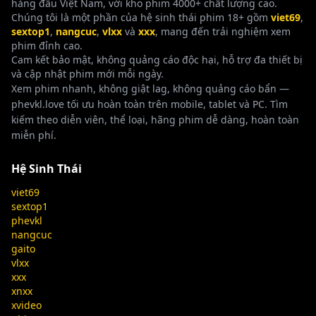
hàng đầu Việt Nam, với kho phim 4000+ chất lượng cao.
Chúng tôi là một phần của hệ sinh thái phim 18+ gồm
viet69
,
KAM-034 Video Voyeur Chị Em Thô
HD
sextop1
,
nangcuc
,
vlxx
và
xxx
, mang đến trải nghiệm xem
Nguyên Bản
phim đỉnh cao.
👁 594 lượt xem
Cam kết bảo mật, không quảng cáo độc hại, hỗ trợ đa thiết bị
và cập nhật phim mới mỗi ngày.
27:00
Xem phim nhanh, không giật lag, không quảng cáo bẩn —
phevkl.love tối ưu hoàn toàn trên mobile, tablet và PC. Tìm
Movie code: vsphim-h02038 Original
HD
kiếm theo diễn viên, thể loại, hãng phim dễ dàng, hoàn toàn
title: Sensual Adventures – Ep 4 – The
miễn phí.
Expedition
👁 547 lượt xem
Hệ Sinh Thái
viet69
sextop1
phevkl
nangcuc
Bác sĩ biến thái khám bệnh rồi địt luôn
gaito
Full HD
bệnh nhân - Phevkl
vlxx
xxx
👁 468 lượt xem
xnxx
xvideo