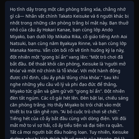
Họ tỉnh dậy trong một căn phòng trắng xóa, chẳng nhớ
gì cả— Nhân vật chính Takato Keisuke và 6 người khác bị
nhốt trong những căn phòng trắng bí mật này. Bạn thuở
nhỏ của cậu ấy Hokari Kanae, bạn cùng lớp Ando
Miyako, bạn dưới lớp Mikaba Rika, cô giáo tiếng Anh Aoi
Natsuki, bạn cùng năm Byakuya Rinne, và bạn cùng lớp
Manaka Nemu. Vẫn còn bối rối về tình huống kỳ lạ này,
đột nhiên một “giọng bí ẩn” vang lên: “Một trò chơi đã
bắt đầu. Để thoát khỏi căn phòng, Keisuke là ‘người mở
khóa’ và một nữ chính là ‘lỗ khóa’. Với một hành động
được chỉ định, cậu ấy phải ‘dùng chìa khóa’.” Sau khi
nghe những yêu cầu vô lý và phi đạo đức để thắng,
Miyako tức giận và gầm gừ với “giọng bí ẩn”. Đột nhiên
đèn tắt ngúm. Các cô gái hét lên. Đèn bật lại, chiếu sáng
căn phòng trắng. Họ thấy Miyako bị trói chặt vào một
thiết bị tra tấn ghê rợn. “Ai bỏ cuộc trò chơi sẽ chết.”
Tiếng hét của cô ấy bắt đầu cùng với dòng điện. Với đôi
mắt mở to vì sợ hãi, cô ấy tiểu tiện và đại tiện ra quần.
Tất cả mọi người bắt đầu hoảng loạn. Tuy nhiên, Keisuke
dường như bị kích thích bởi vẻ ngoài của Miyako. Đó là