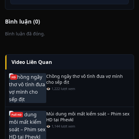
Bình luận (0)
Bình luận đã đóng.
Video Liên Quan
Chồng ngây thơ vô tình đưa vợ mình
HD
cho sếp địt
👁 1,222 lượt xem
Mùi dung môi mất kiểm soát – Phim sex
Full HD
HD tại Phevkl
👁 1,144 lượt xem