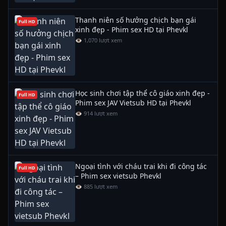
Thanh niên số hưởng chịch bạn gái
Full HD
xinh đẹp - Phim sex HD tại Phevkl
👁 1,070 lượt xem
Học sinh chơi tập thể cô giáo xinh đẹp -
Full HD
Phim sex JAV Vietsub HD tại Phevkl
👁 914 lượt xem
Ngoại tình với cháu trai khi đi công tác
Full HD
– Phim sex vietsub Phevkl
👁 885 lượt xem