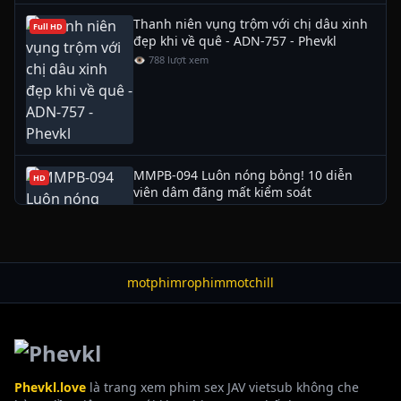
Thanh niên vụng trộm với chị dâu xinh
Full HD
đẹp khi về quê - ADN-757 - Phevkl
👁 788 lượt xem
MMPB-094 Luôn nóng bỏng! 10 diễn
HD
viên dâm đãng mất kiểm soát
👁 707 lượt xem
00:30
motphim
rophim
motchill
Sếp già dê, chuốc rượu say, đụ nữ nhân
HD
viên đã có chồng
👁 692 lượt xem
Phevkl.love
là trang xem phim sex JAV vietsub không che