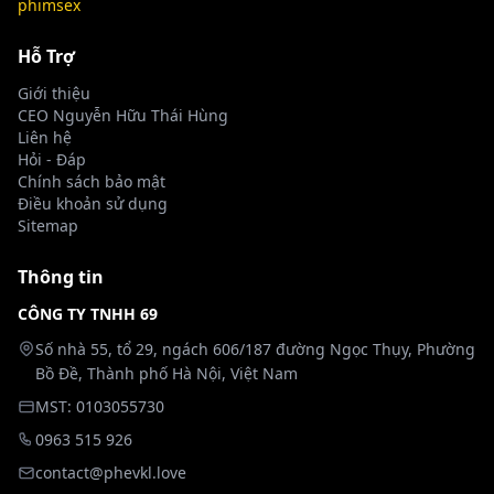
phimsex
Vợ mở tiệm massage tại nhà - Kết cục
Hỗ Trợ
Full HD
bất ngờ | Phevkl
Giới thiệu
👁 449 lượt xem
CEO Nguyễn Hữu Thái Hùng
Liên hệ
Lạc lối giữa hương sắc lầu hoa - Phim
Full HD
Hỏi - Đáp
sex cổ phong HD tại Phevkl
Chính sách bảo mật
👁 347 lượt xem
Điều khoản sử dụng
Sitemap
Phim Sex Hana Kurosaki Vú Đẹp Đêm
Full HD
Tình Nồng Cháy | Phevkl
Thông tin
👁 292 lượt xem
CÔNG TY TNHH 69
MMPB-096 [Nửa vào nửa ra] 13 lần bắn
HD
Số nhà 55, tổ 29, ngách 606/187 đường Ngọc Thụy, Phường
tinh thật vào âm hộ đỉnh cao
Bồ Đề, Thành phố Hà Nội, Việt Nam
00:29
👁 286 lượt xem
MST: 0103055730
0963 515 926
contact@phevkl.love