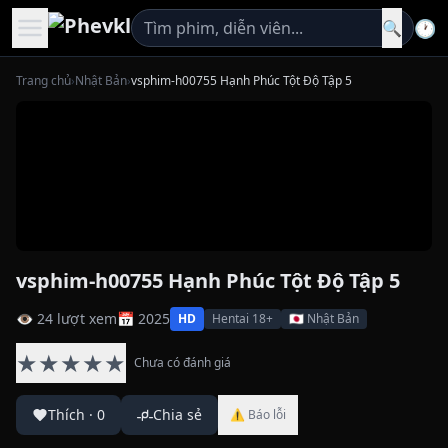
🕐
🔍
Trang chủ
›
Nhật Bản
›
vsphim-h00755 Hạnh Phúc Tột Độ Tập 5
vsphim-h00755 Hạnh Phúc Tột Độ Tập 5
👁 24 lượt xem
📅 2025
HD
Hentai 18+
🇯🇵 Nhật Bản
★
★
★
★
★
Chưa có đánh giá
Thích
·
0
Chia sẻ
⚠ Báo lỗi