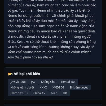
bí mật của cậu ấy, ham muốn tấn công và làm nhục các
cô gái. Tuy nhiên, Nemu nhìn thấu cậu ấy và biết rõ.
Nemu lợi dụng, buộc nhân vật chính phải khuất phục
trước cô ấy khi cô ấy đưa môi lên môi cậu ấy: “Đây là nụ
hôn hợp đồng.” Keisuke ngạc nhiên về hành động của
Nemu nhưng cậu ấy muốn bảo vệ Kanae và quyết định
vì mục đích thoát ra, cậu ấy sẽ vi phạm những người
khác. Keisuke có thể thoát khỏi những căn phòng trắng
và trở về cuộc sống bình thường không? Hay cậu ấy sẽ
kiềm chế những ham muốn đen tối của chính mình?
Xem thêm phim hay tại Phevkl.
📂
Thể loại phổ biến
JAV VietSub
JAV
Không Che
Hentai 18+
Không kiểm duyệt
XNXX
XVIDEOS
Bị kiểm duyệt
Phim Sex HD
China AV
Teen
HD